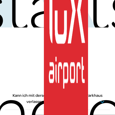
start
DE
FAQ
her
Home
»
FAQ
Kann ich mit derselben Reservierung das Parkhaus
verlassen und wieder einfahren?
Nein – eine Reservierung gilt für eine einmalige