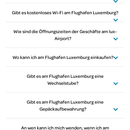
finden Sie
hier
Ja.
Klicken Sie hier
, um mehr zu erfahren.
Gibt es kostenloses Wi-Fi am Flughafen Luxemburg?
Ja, es gibt ein kostenloses, unbegrenztes Wi-
Fi am Flughafen.
Wie sind die Öffnungszeiten der Geschäfte am lux-
Airport?
Klicken Sie hier
, um alle Öffnungszeiten der
Geschäfte zu erfahren.
Wo kann ich am Flughafen Luxemburg einkaufen?
Klicken Sie hier
, um alle Informationen über lux-
Airport Shops zu finden.
Gibt es am Flughafen Luxemburg eine
Wechselstube?
Nein, es tut uns leid, es gibt keine Wechselstube
am Flughafen. Wir empfehlen, den
Gibt es am Flughafen Luxemburg eine
Geldautomaten im Terminal A, neben dem Press
Gepäckaufbewahrung?
& Books Store, zu benutzen, um Bargeld
Wir bedauern, Ihnen mitteilen zu müssen, dass es
abzuheben.
aus Sicherheitsgründen keinen
An wen kann ich mich wenden, wenn ich am