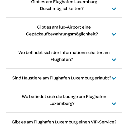
Kapelle.
Gibt es am Flughafen Luxemburg
Duschmöglichkeiten?
Nein, auf dem Flughafen gibt es keine
Duschmöglichkeiten.
Gibt es am lux-Airport eine
Gepäckaufbewahrungsmöglichkeit?
Nein, am Flughafen gibt es keine Möglichkeit, das
Gepäck zu verpacken.
Wo befindet sich der Informationsschalter am
Flughafen?
Der Informationsschalter befindet sich direkt vor
den Check-in-Schaltern. Bitte folgen Sie der
Sind Haustiere am Flughafen Luxemburg erlaubt?
Flughafenkarte für weitere Informationen:
Haustiere sind nur im öffentlichen Bereich
https://www.lux-airport.lu/de/check-in-und-
erlaubt.
Wo befindet sich die Lounge am Flughafen
reisen/karte-des-flughafens/
Luxemburg?
Die Lounge befindet sich gleich nach den
Sicherheitskontrollen. Einen Flughafenplan
Gibt es am Flughafen Luxemburg einen VIP-Service?