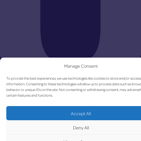
Fahrzeuge
: Leider ist der Zugang zur Tiefgarage
für LPG-Fahrzeuge aus Sicherheitsgründen
untersagt. Deshalb bitten wir Sie, die Parkplätze E,
F, G oder M im Außenbereich zu nutzen.
Hier
können Sie die Parktarife einsehen.
Manage Consent
To provide the best experiences, we use technologies like cookies to store and/or acces
information. Consenting to these technologies will allow us to process data such as brow
behavior or unique IDs on this site. Not consenting or withdrawing consent, may adversel
certain features and functions.
Accept All
Deny All