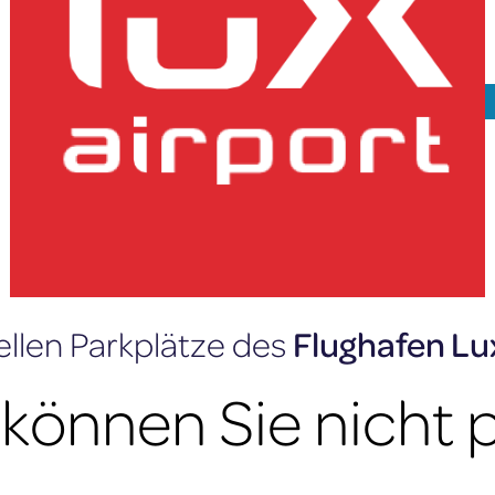
Home
»
Parken & Transport
Schrankenpreise
Parkplatz buchen
iellen Parkplätze des
Flughafen L
lux-Airport
können Sie nicht 