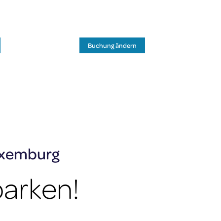
Facebook
X
YouTube
Instagram
DE
Buchung ändern
uxemburg
parken!