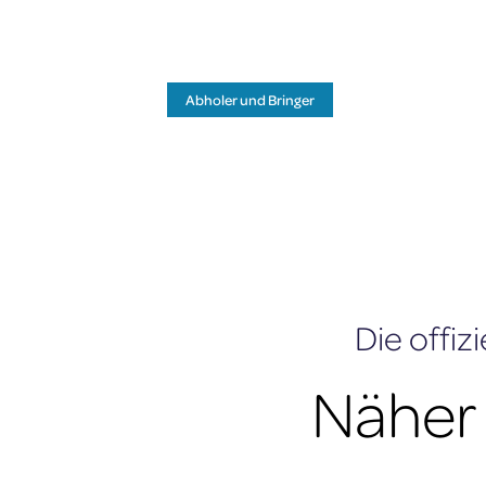
MENU
Abholer und Bringer
Die offiz
Näher 