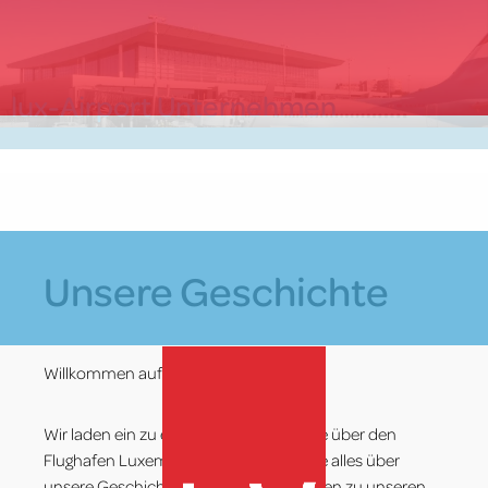
Zum
Inhalt
springen
lux-Airport Unternehmen
Unsere Geschichte
Willkommen auf dem Flughafen!
Wir laden ein zu einer Entdeckungsreise über den
Flughafen Luxemburg. Hier erfahren Sie alles über
unsere Geschichte, finden Informationen zu unseren