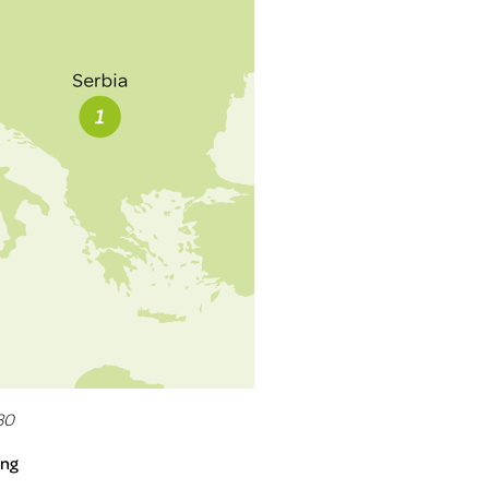
30
ang