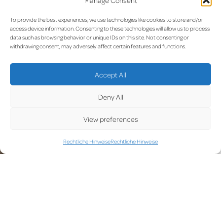
Manage Consent
To provide the best experiences, we use technologies like cookies to store and/or
access device information. Consenting to these technologies will allow us to process
data such as browsing behavior or unique IDs on this site. Not consenting or
withdrawing consent, may adversely affect certain features and functions.
Accept All
Deny All
View preferences
Rechtliche Hinweise
Rechtliche Hinweise