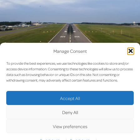
Manage Consent
To provide the best experiences, we use technologies like cookies to store and/or
access device information. Consenting to these technologies will allow us to process
data such as browsing behavior or unique IDs on this site. Not consenting or
withdrawing consent, may adversely affect certain features and functions.
MÄRZ 2021: Ein neuer Sicherheitskontrollpunkt
Accept All
Um einen schnellen und einfachen Zugang zur Baustelle zu
gewährleisten und den Verkehr zu reduzieren, wurde ein neuer
Deny All
Sicherheitszugang errichtet.
View preferences