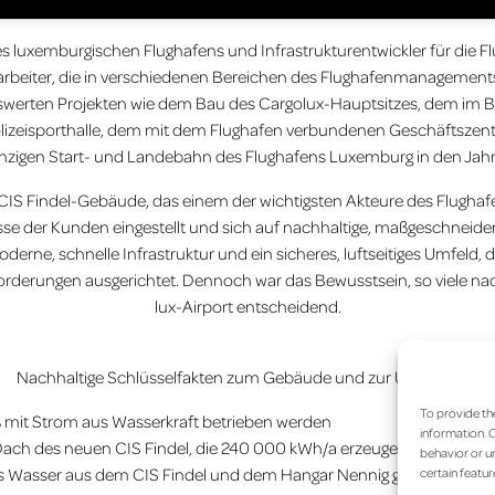
t des luxemburgischen Flughafens und Infrastrukturentwickler für d
rbeiter, die in verschiedenen Bereichen des Flughafenmanagements 
nswerten Projekten wie dem Bau des Cargolux-Hauptsitzes, dem im 
Polizeisporthalle, dem mit dem Flughafen verbundenen Geschäftszen
inzigen Start- und Landebahn des Flughafens Luxemburg in den Jah
CIS Findel-Gebäude, das einem der wichtigsten Akteure des Flughafen
isse der Kunden eingestellt und sich auf nachhaltige, maßgeschneide
rne, schnelle Infrastruktur und ein sicheres, luftseitiges Umfeld, d
forderungen ausgerichtet. Dennoch war das Bewusstsein, so viele na
lux-Airport entscheidend.
Nachhaltige Schlüsselfakten zum Gebäude und zur Umgebung:
To provide th
% mit Strom aus Wasserkraft betrieben werden
information. C
ach des neuen CIS Findel, die 240 000 kWh/a erzeugen
behavior or un
 Wasser aus dem CIS Findel und dem Hangar Nennig gesammelt wird
certain featur