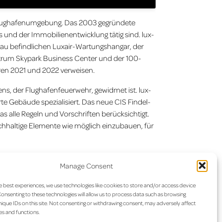
ie Flughafenumgebung. Das 2003 gegründete
und der Immobilienentwicklung tätig sind. lux-
Bau befindlichen Luxair-Wartungshangar, der
trum Skypark Business Center und der 100-
ren 2021 und 2022 verweisen.
s, der Flughafenfeuerwehr, gewidmet ist. lux-
rte Gebäude spezialisiert. Das neue CIS Findel-
as alle Regeln und Vorschriften berücksichtigt.
chhaltige Elemente wie möglich einzubauen, für
Manage Consent
e best experiences, we use technologies like cookies to store and/or access device
onsenting to these technologies will allow us to process data such as browsing
ique IDs on this site. Not consenting or withdrawing consent, may adversely affect
. Dieses Wasser kann zur Befüllung der
es and functions.