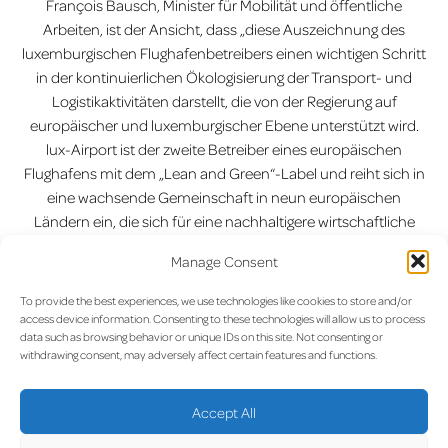
François Bausch, Minister für Mobilität und öffentliche
Arbeiten, ist der Ansicht, dass „diese Auszeichnung des
luxemburgischen Flughafenbetreibers einen wichtigen Schritt
in der kontinuierlichen Ökologisierung der Transport- und
Logistikaktivitäten darstellt, die von der Regierung auf
europäischer und luxemburgischer Ebene unterstützt wird.
lux-Airport ist der zweite Betreiber eines europäischen
Flughafens mit dem „Lean and Green“-Label und reiht sich in
eine wachsende Gemeinschaft in neun europäischen
Ländern ein, die sich für eine nachhaltigere wirtschaftliche
Zukunft einsetzt.“
Manage Consent
Vorherige:
Neues
Nächste:
Kunst am lux-Airport
Beitragsnavigation
To provide the best experiences, we use technologies like cookies to store and/or
Gepäckfördersystem (BHS)
access device information. Consenting to these technologies will allow us to process
am Flughafen Luxemburg auf
data such as browsing behavior or unique IDs on this site. Not consenting or
„Standard 3 – Zugelassene
withdrawing consent, may adversely affect certain features and functions.
Sprengstoffdetektionssysteme“
aufgerüstet
Accept All