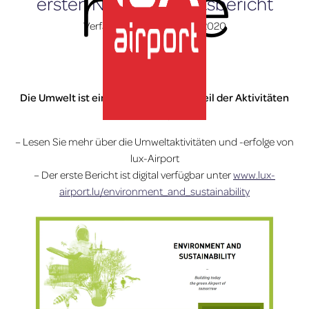
here
ersten Nachhaltigkeitsbericht
Verfasst am
11. Dezember 2020
Home
»
Nachrichten
Die Umwelt ist ein integraler Bestandteil der Aktivitäten
des lux-Airports
– Lesen Sie mehr über die Umweltaktivitäten und -erfolge von
lux-Airport
lux-Airport
– Der erste Bericht ist digital verfügbar unter
www.lux-
airport.lu/environment_and_sustainability