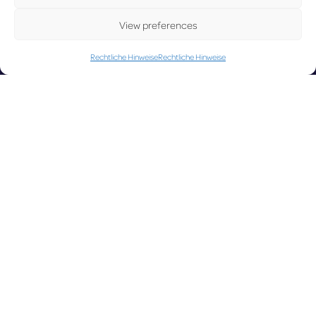
LUX on the radar
ATED
View preferences
Rechtliche Hinweise
Rechtliche Hinweise
Facebook
X
YouTube
Instagram
Go to Corporate Website
©2026 Copyright Société de l’Aéroport de Luxembourg
Legal
-
Accessibility
-
Data Protection