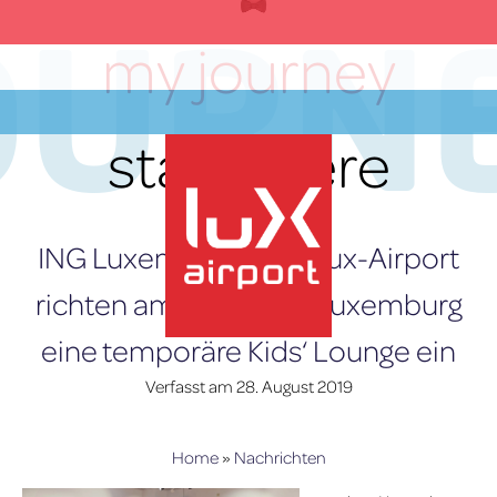
OURN
Zum
Inhalt
my journey
springen
starts here
DE
ING Luxembourg und lux-Airport
richten am Flughafen Luxemburg
eine temporäre Kids‘ Lounge ein
lux-Airport
Verfasst am
28. August 2019
Home
»
Nachrichten