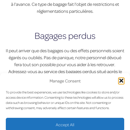
à l’avance. Ce type de bagage fait l’objet de restrictions et
réglementations particulières.
Bagages perdus
Il peut arriver que des bagages ou des effets personnels soient
égarés ou oubliés. Pas de panique, notre personnel dévoué
fera tout son possible pour vous aider à les retrouver.
Adressez-vous au service des bagages perdus situé après le
contrôle de sûreté dans le hall de récupération des bagages.
Manage Consent
Vous pouvez également contacter le service des bagages
To provide the best experiences, we use technologies like cookies to store and/or
perdus de 8 h à 10 h et de 15 h à 17 h au +352 2456 5003 ou
access device information. Consenting to these technologies will allow us to process
data such as browsing behavior or unique IDs on this site. Not consenting or
par courriel à
baggage.claim@luxairgroup.lu
withdrawing consent, may adversely affect certain features and functions.
Pour les objets perdus dans l’enceinte du terminal, veuillez
vous adresser à la police qui est l’autorité compétente en la
Accept All
matière.