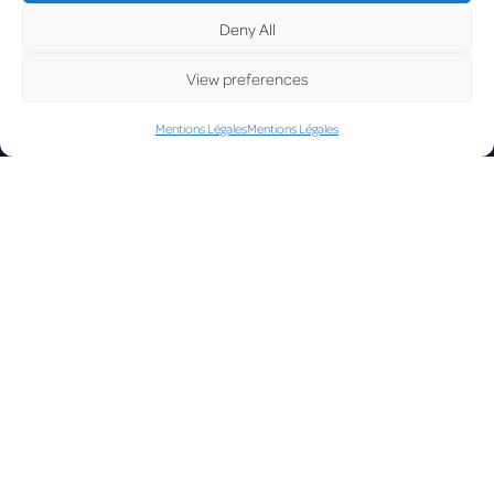
Deny All
UPD
View preferences
Mentions Légales
Mentions Légales
ATE
LUX on the
radar