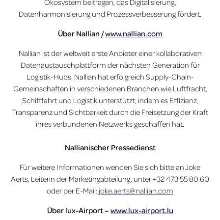
Ökosystem beitragen, das Digitalisierung,
Datenharmonisierung
und
Prozessverbesserung fördert.
Über Nallian /
www.nallian.com
Nallian
ist der weltweit erste Anbieter einer kollaborativen
Datenaustauschplattform
der nächsten Generation für
Logistik-Hubs.
Nallian
hat erfolgreich Supply-Chain-
Gemeinschaften in verschiedenen Branchen wie Luftfracht,
Schifffahrt und Logistik unterstützt, indem es Effizienz,
Transparenz
und
Sichtbarkeit durch die Freisetzung der Kraft
ihres verbundenen Netzwerks geschaffen hat.
Nallianischer
Pressedienst
Für weitere Informationen wenden Sie sich bitte an Joke
Aerts, Leiterin der Marketingabteilung, unter +32 473 55 80 60
oder per E-Mail:
joke.aerts@nallian.com
Über lux-Airport –
www.lux-airport.lu