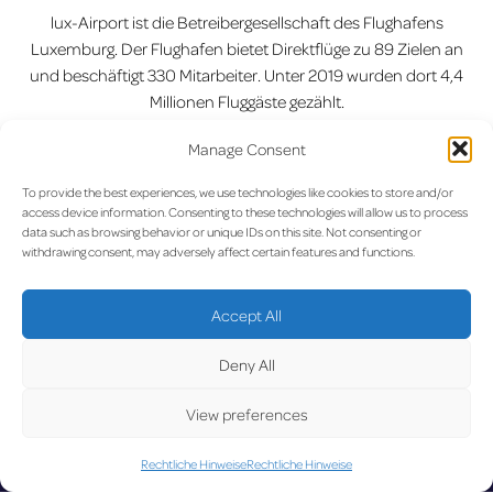
lux-Airport ist die Betreibergesellschaft des Flughafens
Luxemburg. Der Flughafen bietet Direktflüge zu 89 Zielen an
und beschäftigt 330 Mitarbeiter. Unter 2019 wurden dort 4,4
Millionen Fluggäste gezählt.
lux-Airport Presse Dienstleistung
Manage Consent
Wenn Sie Fragen haben, wenden Sie sich bitte an Rebecca
To provide the best experiences, we use technologies like cookies to store and/or
access device information. Consenting to these technologies will allow us to process
Pecnik-Welsch unter (+352) 24 64 23 02 oder per E-Mail:
data such as browsing behavior or unique IDs on this site. Not consenting or
rebecca.pecnik@lux-airport.lu
.
withdrawing consent, may adversely affect certain features and functions.
Vorherige:
Flex Carsharing auf
Nächste:
Flughafen
Beitragsnavigation
dem lux-Airport angekommen
Luxemburg: Geplante
Accept All
Passagierflüge ab 29. Mai
Deny All
View preferences
Rechtliche Hinweise
Rechtliche Hinweise