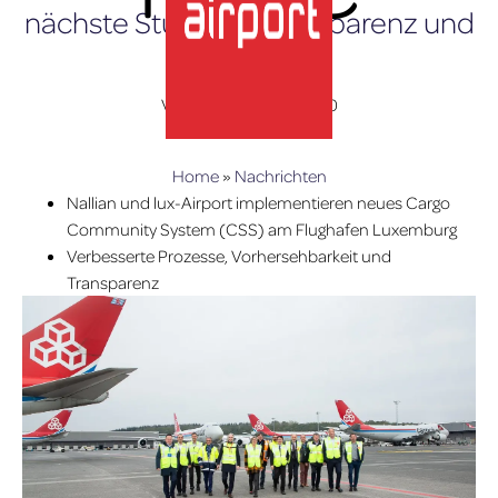
nächste Stufe der Transparenz und
Effizienz
Verfasst am
8. Mai 2020
Home
»
Nachrichten
lux-Airport
Nallian
und lux-Airport implementieren neues Cargo
Community System (CSS) am Flughafen Luxemburg
Verbesserte Prozesse, Vorhersehbarkeit und
Transparenz