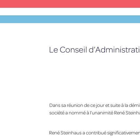
Zum
Inhalt
springen
MENU
Le Conseil d’Administrat
Dans sa réunion de ce jour et suite à la dém
société a nommé à l’unanimité René Steinhau
René Steinhaus a contribué significativemen