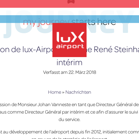
JOURNEY
my journey
starts here
ion de lux-Airport nomme René Steinh
intérim
lux-Airport
Verfasst am
22. März 2018
Home
»
Nachrichten
ission de Monsieur Johan Vanneste en tant que Directeur Général de l
s comme Directeur Général par intérim et ce afin d’assurer le suivi 
du service.
t au développement de l’aéroport depuis fin 2012, initialement comme