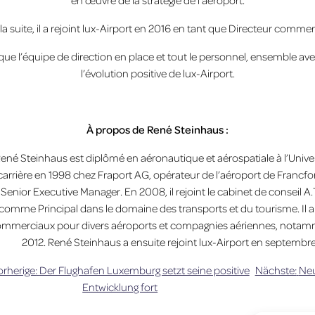
en œuvre de la stratégie de l’aéroport.
la suite, il a rejoint lux-Airport en 2016 en tant que Directeur commer
que l’équipe de direction en place et tout le personnel, ensemble a
l’évolution positive de lux-Airport.
À propos de René Steinhaus :
ené Steinhaus est diplômé en aéronautique et aérospatiale à l’Unive
carrière en 1998 chez Fraport AG, opérateur de l’aéroport de Francfort
Senior Executive Manager. En 2008, il rejoint le cabinet de conseil
comme Principal dans le domaine des transports et du tourisme. Il a 
mmerciaux pour divers aéroports et compagnies aériennes, notam
2012. René Steinhaus a ensuite rejoint lux-Airport en septem
rherige:
Der Flughafen Luxemburg setzt seine positive
Nächste:
Neu
Entwicklung fort