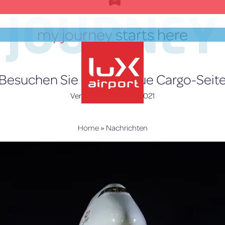
JOURNEY
my journey
starts here
Besuchen Sie unsere neue Cargo-Seit
Verfasst am
16. März 2021
lux-Airport
Home
»
Nachrichten