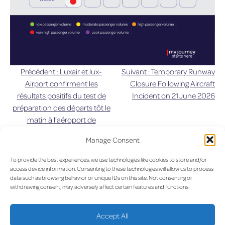
Précédent :
Luxair et lux-
Suivant :
Temporary Runway
Navigation
Airport confirment les
Closure Following Aircraft
résultats positifs du test de
Incident on 21 June 2026
de
préparation des départs tôt le
matin à l’aéroport de
l’article
Luxembourg
Manage Consent
UPDAT
To provide the best experiences, we use technologies like cookies to store and/or
access device information. Consenting to these technologies will allow us to process
data such as browsing behavior or unique IDs on this site. Not consenting or
withdrawing consent, may adversely affect certain features and functions.
LUX on the radar
Accept All