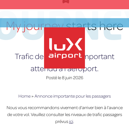
Skip
JOURNE
to
content
My journey
starts here
FR
Trafic de passagers important
attendu à l’aéroport.
Posté le
8 juin 2026
lux-Airport
Home
»
Annonce importante pour les passagers
Nous vous recommandons vivement d’arriver bien à l’avance
de votre vol. Veuillez consulter les niveaux de trafic passagers
prévus
ici
.