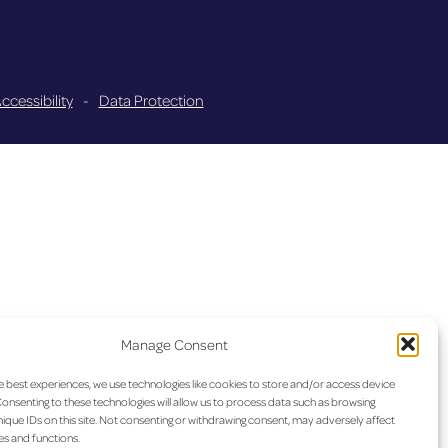
ccessibility
-
Data Protection
Manage Consent
e best experiences, we use technologies like cookies to store and/or access device
onsenting to these technologies will allow us to process data such as browsing
ique IDs on this site. Not consenting or withdrawing consent, may adversely affect
es and functions.