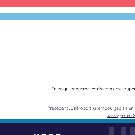
Skip
to
content
MENU
En ce qui concerne
les
récents développe
Précédent :
L’aéroport luxembourgeois a en
Navigation
passagers en 
de