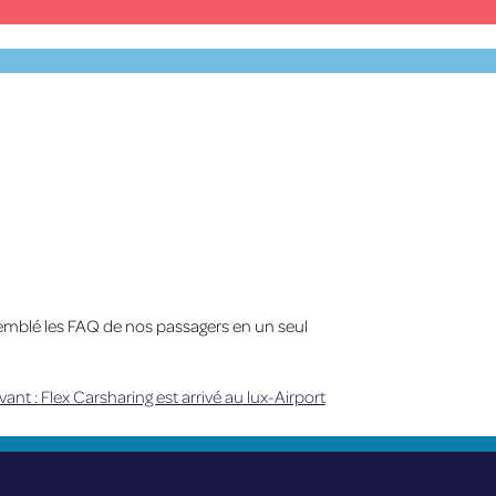
Facebook
X
YouTube
Instagram
FR
emblé les
FAQ
de nos passagers
en un seul
vant :
Flex Carsharing est arrivé au lux-Airport