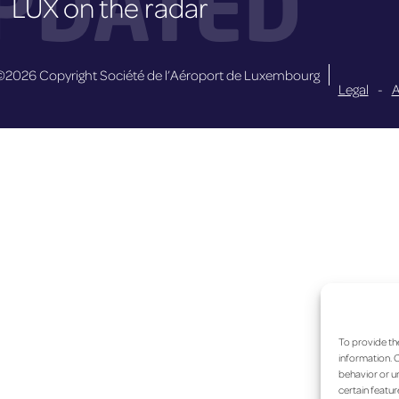
PDATED
LUX on the radar
©2026 Copyright Société de l’Aéroport de Luxembourg
Legal
-
A
To provide th
information. C
behavior or un
certain featur