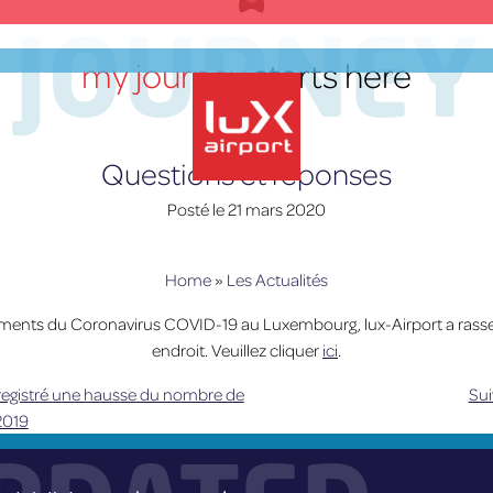
JOURNEY
my journey
starts here
Questions et réponses
Posté le
21 mars 2020
lux-Airport
Home
»
Les Actualités
ments du Coronavirus COVID-19 au Luxembourg, lux-Airport a rass
endroit. Veuillez cliquer
ici
.
registré une hausse du nombre de
Sui
2019