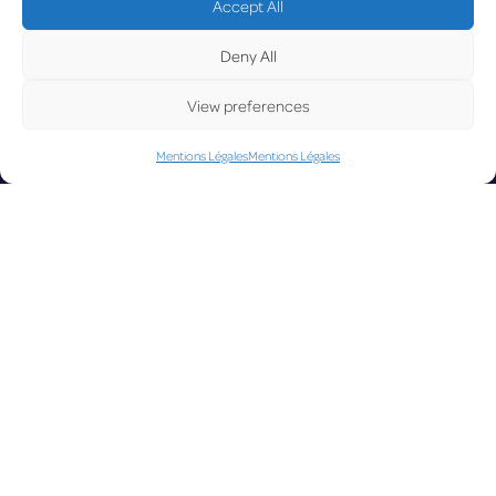
UPD
Accept All
Deny All
LUX on the radar
ATED
View preferences
Mentions Légales
Mentions Légales
Facebook
X
YouTube
Instagram
Go to Corporate Website
©2026 Copyright Société de l’Aéroport de Luxembourg