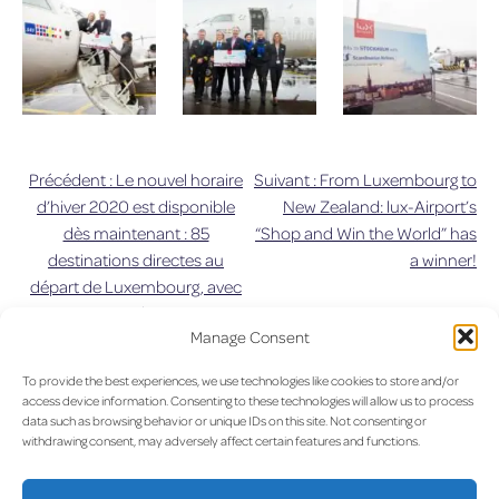
Précédent :
Le nouvel horaire
Suivant :
From Luxembourg to
Navigation
d’hiver 2020 est disponible
New Zealand: lux-Airport’s
dès maintenant : 85
“Shop and Win the World” has
de
destinations directes au
a winner!
départ de Luxembourg, avec
l’article
un nouvel arrêt direct vers
Manage Consent
Stockholm Arlanda et
Budapest !
To provide the best experiences, we use technologies like cookies to store and/or
access device information. Consenting to these technologies will allow us to process
data such as browsing behavior or unique IDs on this site. Not consenting or
withdrawing consent, may adversely affect certain features and functions.