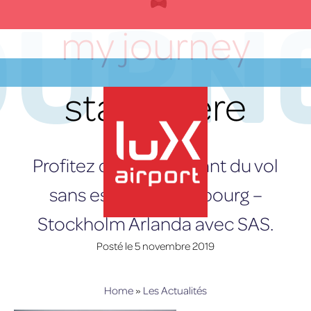
OURN
Skip
to
my journey
content
starts here
FR
Profitez dès maintenant du vol
sans escale Luxembourg –
Stockholm Arlanda avec SAS.
lux-Airport
Posté le
5 novembre 2019
Home
»
Les Actualités