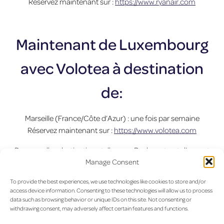
Réservez maintenant sur :
https://www.ryanair.com
Maintenant de Luxembourg
avec Volotea à destination
de:
Marseille (France/Côte d’Azur) : une fois par semaine
Réservez maintenant sur :
https://www.volotea.com
De nouvelles destinations telles que Budapest ont d’ores et
déjà été annoncées pour l’automne 2019.
Manage Consent
Prendre des vacances est toujours une bonne idée !
To provide the best experiences, we use technologies like cookies to store and/or
Surtout quand il est si facile de partir depuis le
access device information. Consenting to these technologies will allow us to process
Luxembourg…
data such as browsing behavior or unique IDs on this site. Not consenting or
withdrawing consent, may adversely affect certain features and functions.
Précédent :
Joyeuses Fêtes !
Suivant :
L’aéroport de
Navigation