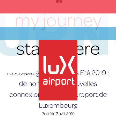
OURN
Skip
to
my journey
content
starts here
Nouveau guide horaires Eté 2019 :
FR
de nombreuses nouvelles
connexions depuis l’aéroport de
Luxembourg
lux-Airport
Posté le
2 avril 2019