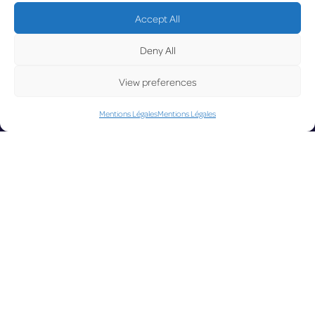
Luxembourg réussit avec
Accept All
succès son exercice d’urgence
de
UPD
Deny All
l’article
View preferences
Mentions Légales
Mentions Légales
ATE
LUX on the