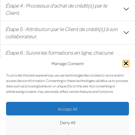
Étape 4 : Processus d’achat de crédit(s) par le
Client.
Étape 5 : Attribution par le Client de crédit(s) à son
collaborateur.
Étape 6 : Suivre les formations en ligne, chacune
accompagnée de la réussite à l’examen en ligne
Manage Consent
correspondant.
To provide the best experiences, we use technologies like cookies to store and/or
access device information. Consenting to these technologies will allow us to process
data such as browsing behavior or unique IDs on this site. Not consenting or
withdrawing consent, may adversely affect certain features and functions.
FAQ
Accept All
Recevrai-je une confirmation de mon résultat
d’examen ?
Deny All
Puis-je faire des pauses entre les sessions d’e-