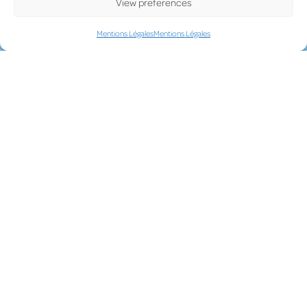
View preferences
learning ?
Mentions Légales
Mentions Légales
Quelle est la durée de validité d’un crédit ?
UPD
ATE
LUX on the