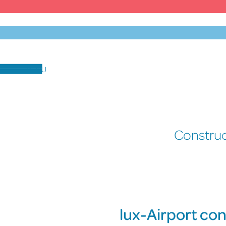
Skip
to
content
MENU
Construc
lux-Airport co