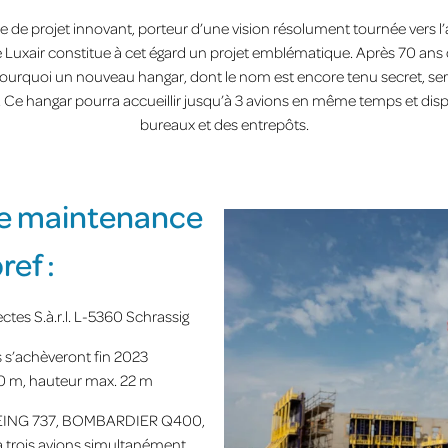
de projet innovant, porteur d’une vision résolument tournée vers l’ave
uxair constitue à cet égard un projet emblématique. Après 70 ans d
pourquoi un nouveau hangar, dont le nom est encore tenu secret, ser
 ». Ce hangar pourra accueillir jusqu’à 3 avions en même temps et
bureaux et des entrepôts.
de maintenance
ref :
tes S.à.r.l. L-5360 Schrassig
 s’achèveront fin 2023
00 m, hauteur max. 22 m
: BOEING 737, BOMBARDIER Q400,
’à trois avions simultanément.