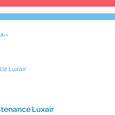
Facebook
X
YouTube
Instagram
FR
ce Luxair
ntenance Luxair