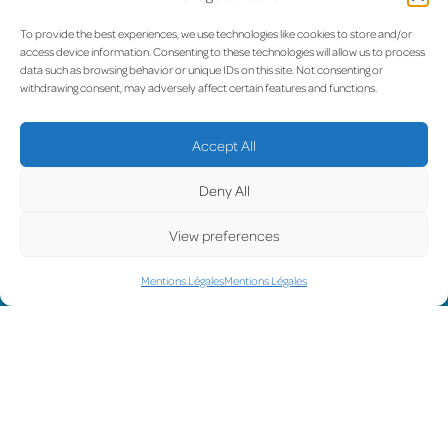
To provide the best experiences, we use technologies like cookies to store and/or
access device information. Consenting to these technologies will allow us to process
data such as browsing behavior or unique IDs on this site. Not consenting or
withdrawing consent, may adversely affect certain features and functions.
Cliquez pour accepter les cookies marketing et
activer ce contenu
Accept All
Deny All
View preferences
Mentions Légales
Mentions Légales
UP