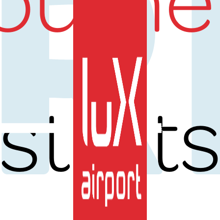
UR
start
DE
Nachrichten