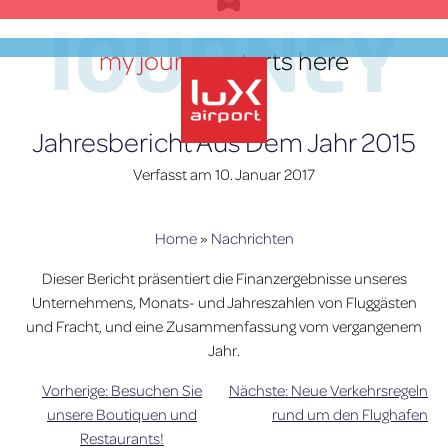
Zum
JOURNEY
Inhalt
my journey
starts here
springen
DE
Jahresbericht Aus Dem Jahr 2015
Verfasst am
10. Januar 2017
lux-Airport
Home
»
Nachrichten
Dieser Bericht präsentiert die Finanzergebnisse unseres
Unternehmens, Monats- und Jahreszahlen von Fluggästen
und Fracht, und eine Zusammenfassung vom vergangenem
Jahr.
Vorherige:
Besuchen Sie
Nächste:
Neue Verkehrsregeln
Beitragsnavigation
unsere Boutiquen und
rund um den Flughafen
Restaurants!