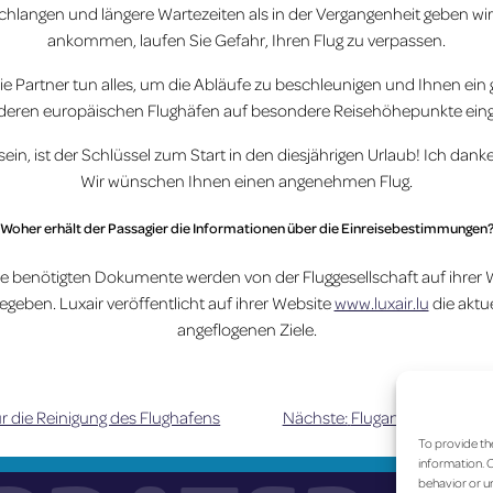
chlangen und längere Wartezeiten als in der Vergangenheit geben wird
ankommen, laufen Sie Gefahr, Ihren Flug zu verpassen.
ie Partner tun alles, um die Abläufe zu beschleunigen und Ihnen ein g
deren europäischen Flughäfen auf besondere Reisehöhepunkte einge
sein, ist der Schlüssel zum Start in den diesjährigen Urlaub! Ich danke
Wir wünschen Ihnen einen angenehmen Flug.
Woher erhält der Passagier die Informationen über die Einreisebestimmungen
e benötigten Dokumente werden von der Fluggesellschaft auf ihrer Web
geben. Luxair veröffentlicht auf ihrer Website
www.luxair.lu
die aktu
angeflogenen Ziele.
ür die Reinigung des Flughafens
Nächste:
Flugannullierungen 
To provide th
information. C
behavior or un