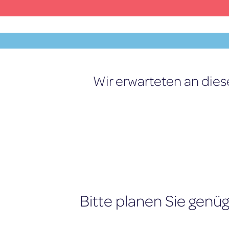
Zum
Inhalt
springen
Wir erwarteten an di
MENU
Bitte planen Sie genüg