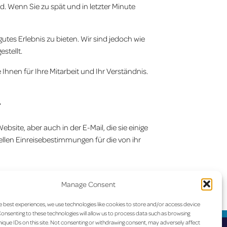
. Wenn Sie zu spät und in letzter Minute
utes Erlebnis zu bieten. Wir sind jedoch wie
stellt.
 Ihnen für Ihre Mitarbeit und Ihr Verständnis.
?
site, aber auch in der E-Mail, die sie einige
ellen Einreisebestimmungen für die von ihr
Manage Consent
am 26.08. und 27.08. aufgrund von Streiks in
Portugal
e best experiences, we use technologies like cookies to store and/or access device
onsenting to these technologies will allow us to process data such as browsing
ique IDs on this site. Not consenting or withdrawing consent, may adversely affect