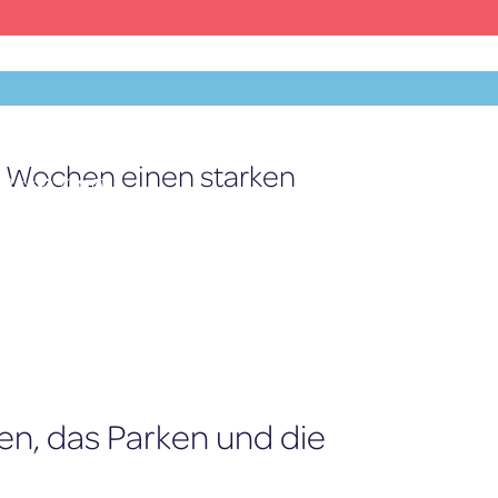
 Wochen einen starken
Facebook
X
YouTube
Instagram
DE
fen, das Parken und die