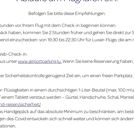
Befolgen Sie bitte diese Empfehlungen:
Stunden vor Ihrem Flug mit dem Check-in beginnen können.
ck haben, kommen Sie 2 Stunden früher und gehen Sie direkt zur Si
end einzuchecken: von 19:30 bis 22:30 Uhr für Luxair-Flüge, die a
Web-Check-in.
raus unter
www.airportparking.lu.
Wenn Sie keine Reservierung haben, 
Sicherheitskontrolle genügend Zeit ein, um einen freien Parkplatz z
or: Flüssigkeiten in einem durchsichtigen 1-Liter-Beutel (max. 100 ml
inem Tablett verstaut werden – Gürtel, Handschuhe, Schal, Mantel,
nd-reisen/sicherheit/
s Handgepäck auf das absolute Minimum zu beschränken, am besten
des Covid entwickeln sich schnell weiter und können sich ändern: 
mationen.