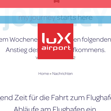
JOURNEY
my journey
starts here
esem Wochenende und in den folgenden
Anstieg des Verkehrsaufkommens.
Verfasst am
3. Juni 2022
lux-Airport
Home
»
Nachrichten
end Zeit für die Fahrt zum Flugha
Abläufe am Flughafen ein.