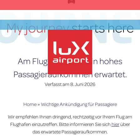
Zum
JOURNE
Inhalt
springen
My journey
starts here
DE
Am Flughafen wird ein hohes
Passagieraufkommen erwartet.
Verfasst am
8. Juni 2026
lux-Airport
Home
»
Wichtige Ankündigung für Passagiere
Wir empfehlen Ihnen dringend, rechtzeitig vor Ihrem Flug am
Flughafen einzutreffen. Bitte informieren Sie sich
hier
über
das erwartete Passagieraufkommen.