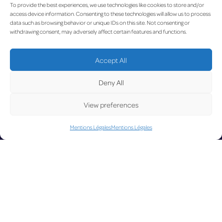
To provide the best experiences, we use technologies like cookies to store and/or
access device information. Consenting to these technologies will allow us to process
data such as browsing behavior or unique IDs on this site. Not consenting or
withdrawing consent, may adversely affect certain features and functions.
UPDATE
Accept All
Deny All
LUX on the radar
D
View preferences
Mentions Légales
Mentions Légales
Facebook
X
YouTube
Instagram
Go to Corporate Website
©2026 Copyright Société de l’Aéroport de Luxembourg