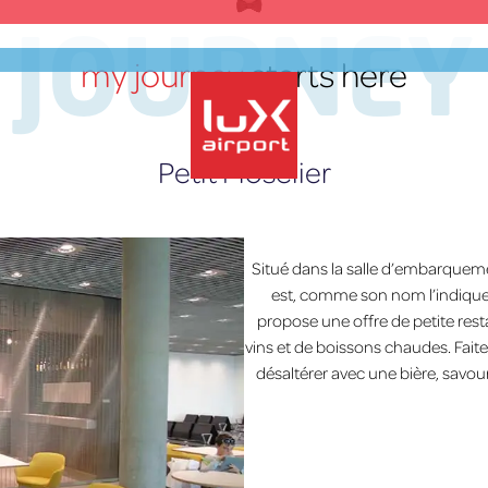
JOURNEY
my journey
starts here
Petit Moselier
lux-Airport
Situé dans la salle d’embarquem
est, comme son nom l’indique, 
propose une offre de petite resta
vins et de boissons chaudes. Fait
désaltérer avec une bière, savou