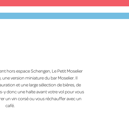
Facebook
X
YouTube
Instagram
FR
ent hors espace Schengen, Le Petit Moselier
une version miniature du bar Moselier. Il
uration et une large sélection de bières, de
es-y donc une halte avant votre vol pour vous
rer un vin corsé ou vous réchauffer avec un
café.