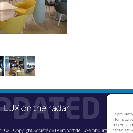
PDATED
LUX on the radar
To provide th
information. C
behavior or un
©2026 Copyright Société de l’Aéroport de Luxembourg
certain featur