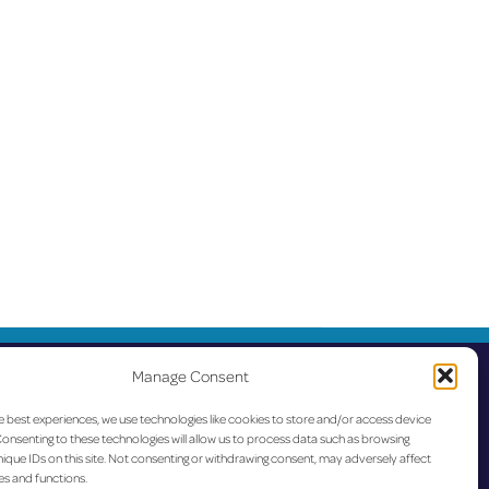
Manage Consent
e best experiences, we use technologies like cookies to store and/or access device
onsenting to these technologies will allow us to process data such as browsing
ique IDs on this site. Not consenting or withdrawing consent, may adversely affect
es and functions.