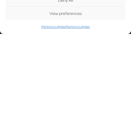
UP
View preferences
Mentions Légales
Mentions Légales
DA
LUX on the