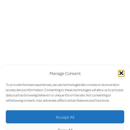
Manage Consent
To provide the best experiences, we use technologies like cookies to store and/or
Précédent :
Le Conseil
Suivant :
Luxembourg –
Navigation
access device information. Consenting to these technologies will allow us to process
d’Administration de lux-
Bordeaux nouvelle route avec
data such as browsing behavior or unique IDs on this site. Not consenting or
Airport nomme René
easyJet
de
withdrawing consent, may adversely affect certain features and functions.
Steinhaus Directeur Général
par intérim
l’article
Accept All
Deny All