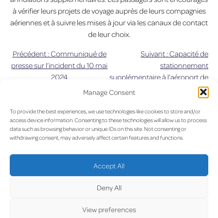
à vérifier leurs projets de voyage auprès de leurs compagnies
aériennes et à suivre les mises à jour via les canaux de contact
de leur choix.
Précédent :
Communiqué de
Suivant :
Capacité de
Navigation
presse sur l’incident du 10 mai
stationnement
2024
supplémentaire à l’aéroport de
de
Luxembourg : ajout de plus de
Manage Consent
650 places
l’article
To provide the best experiences, we use technologies like cookies to store and/or
UPDA
access device information. Consenting to these technologies will allow us to process
data such as browsing behavior or unique IDs on this site. Not consenting or
withdrawing consent, may adversely affect certain features and functions.
Accept All
Deny All
LUX on the radar
View preferences