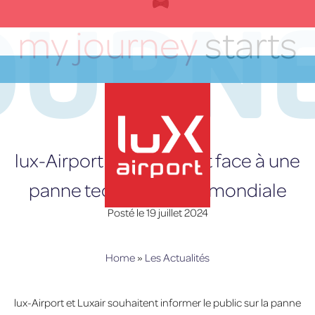
OURN
Skip
to
my journey
starts
content
here
FR
lux-Airport et Luxair font face à une
panne technologique mondiale
Posté le
19 juillet 2024
lux-Airport
Home
»
Les Actualités
lux-Airport et Luxair souhaitent informer le public sur la panne