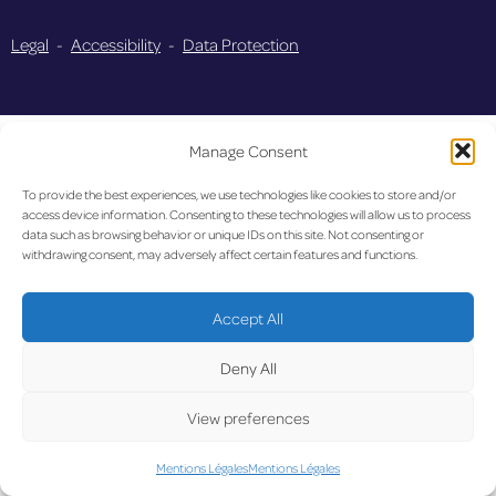
Legal
-
Accessibility
-
Data Protection
Manage Consent
To provide the best experiences, we use technologies like cookies to store and/or
access device information. Consenting to these technologies will allow us to process
data such as browsing behavior or unique IDs on this site. Not consenting or
withdrawing consent, may adversely affect certain features and functions.
Accept All
Deny All
View preferences
Mentions Légales
Mentions Légales