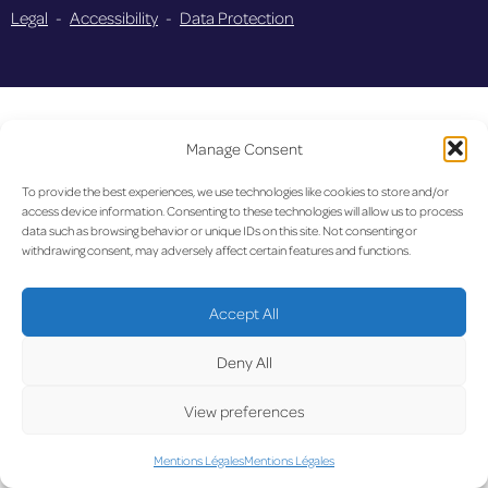
Legal
-
Accessibility
-
Data Protection
Manage Consent
To provide the best experiences, we use technologies like cookies to store and/or
access device information. Consenting to these technologies will allow us to process
data such as browsing behavior or unique IDs on this site. Not consenting or
withdrawing consent, may adversely affect certain features and functions.
Accept All
Deny All
View preferences
Mentions Légales
Mentions Légales