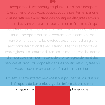
Skip
L'aéroport de Luxembourg est plus qu'un simple aéroport.
to
C'est un endroit où vous pouvez vous laisser tenter par une
content
cuisine raffinée, flâner dans des boutiques élégantes et vous
détendre avant votre vol, le tout sous un même toit. Ce qui
vous fera vraiment tomber amoureux de l'aéroport, c'est sa
taille. L'aéroport-boutique contemporain combine de
manière transparente les choix de destinations d'un grand
aéroport international avec la tranquillité d'un aéroport de
type régional. Les courtes distances de marche vers les portes
d’embarquement permettent de profiter agréablement des
services et produits proposés dans les boutiques duty free où
vous trouverez un choix varié à votre disposition.
Utilisez la carte interactive ci-dessous pour en savoir plus sur
l'
aéroport de Luxembourg, des informations
sur les
magasins et les restaurants et bien plus encore.