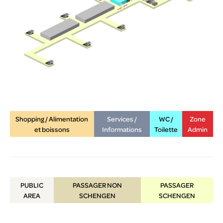
Shopping / Alimentation
Services /
WC /
Zone
et boissons
Informations
Toilette
Admin
PUBLIC
PASSAGER NON
PASSAGER
AREA
SCHENGEN
SCHENGEN