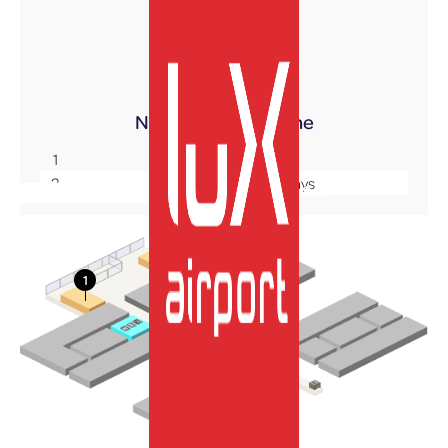
Terminal A
Niveau +1
Mezzanine
1
Café By Oberweis
2
Comptoir du Bon Pays
FR
More Info