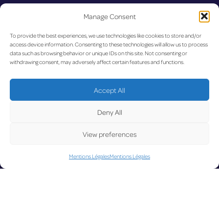
U
Manage Consent
To provide the best experiences, we use technologies like cookies to store and/or
access device information. Consenting to these technologies will allow us to process
data such as browsing behavior or unique IDs on this site. Not consenting or
withdrawing consent, may adversely affect certain features and functions.
Accept All
Deny All
View preferences
Mentions Légales
Mentions Légales