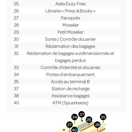
25
Aelia Duty-Free
26
Librairie « Press & Books »
27
Panopolis
28
Moselier
29
Petit Moselier
30
Sortie / Contrôle douanier
31
Réclamation des bagages
32
Réclamation de bagages surdimensionnés et
bagages perdus
33
Contrôle d’identité et douanes
34
Portes d’embarquement
35
Accès au terminal B
37
Station de recharge
38
Assistance bagages
40
ATM (Spuerkeess)
More Info