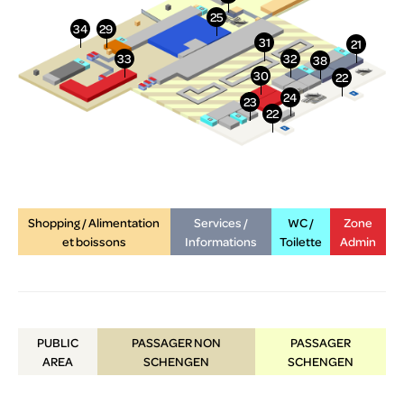
Shopping / Alimentation
Services /
WC /
Zone
et boissons
Informations
Toilette
Admin
PUBLIC
PASSAGER NON
PASSAGER
AREA
SCHENGEN
SCHENGEN