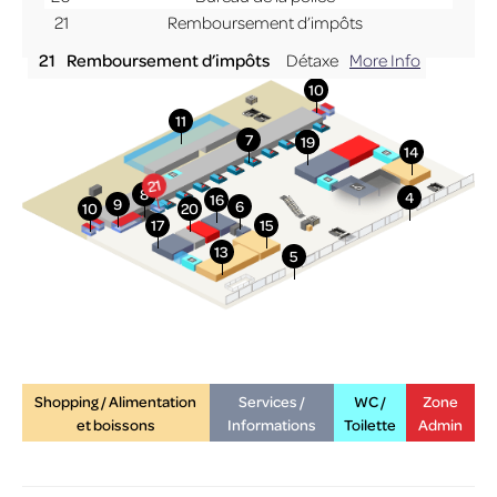
21
Remboursement d’impôts
21
Remboursement d’impôts
Détaxe
More Info
Shopping / Alimentation
Services /
WC /
Zone
et boissons
Informations
Toilette
Admin