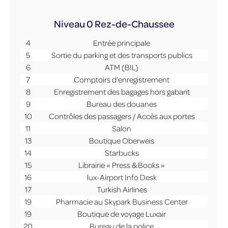
Niveau 0
Rez-de-Chaussee
4
Entrée principale
5
Sortie du parking et des transports publics
6
ATM (BIL)
7
Comptoirs d’enregistrement
8
Enregistrement des bagages hors gabarit
9
Bureau des douanes
10
Contrôles des passagers / Accès aux portes
11
Salon
13
Boutique Oberweis
14
Starbucks
15
Librairie « Press & Books »
16
lux-Airport Info Desk
17
Turkish Airlines
19
Pharmacie au Skypark Business Center
19
Boutique de voyage Luxair
20
Bureau de la police