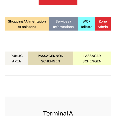
lux-Airport
Shopping / Alimentation
Services /
WC /
Zone
et boissons
Informations
Toilette
Admin
PUBLIC
PASSAGER NON
PASSAGER
AREA
SCHENGEN
SCHENGEN
Terminal A