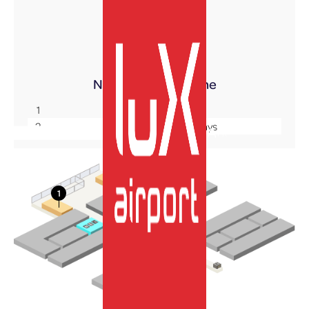
Terminal A
Niveau +1
Mezzanine
1
Café By Oberweis
2
Comptoir du Bon Pays
FR
More Info