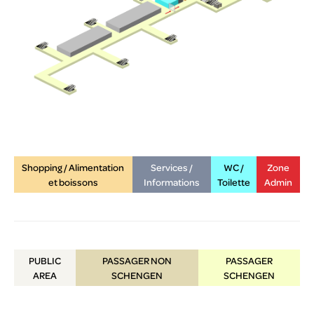
Shopping / Alimentation
Services /
WC /
Zone
et boissons
Informations
Toilette
Admin
PUBLIC
PASSAGER NON
PASSAGER
AREA
SCHENGEN
SCHENGEN