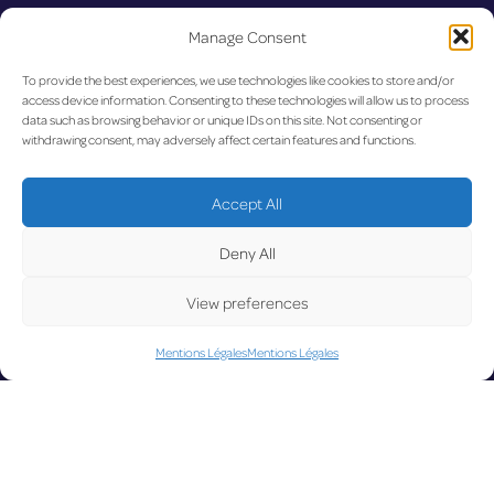
U
Manage Consent
To provide the best experiences, we use technologies like cookies to store and/or
access device information. Consenting to these technologies will allow us to process
data such as browsing behavior or unique IDs on this site. Not consenting or
withdrawing consent, may adversely affect certain features and functions.
Accept All
Deny All
View preferences
Mentions Légales
Mentions Légales