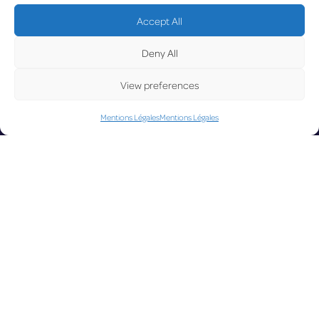
UPD
Accept All
Deny All
View preferences
Mentions Légales
Mentions Légales
ATE
LUX on the
radar