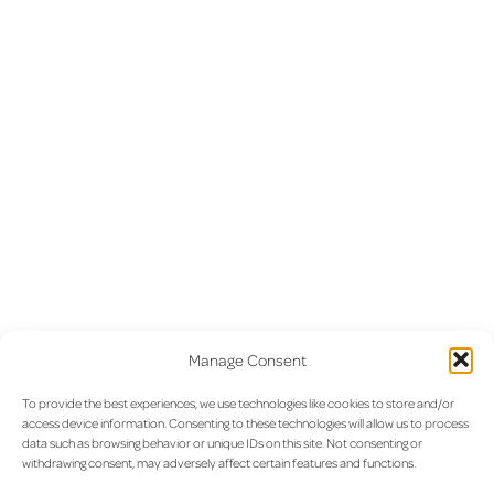
Précédent :
Voyage aérien
Suivant :
Rénovation de la piste
Navigation
Manage Consent
pendant Pâques 2021 : La
de l’aéroport de Luxembourg
To provide the best experiences, we use technologies like cookies to store and/or
bonne préparation en période
de
access device information. Consenting to these technologies will allow us to process
de COVID
data such as browsing behavior or unique IDs on this site. Not consenting or
l’article
withdrawing consent, may adversely affect certain features and functions.