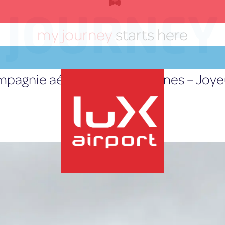
JOURNEY
my journey
starts here
pagnie aérienne Polish Airlines – Joye
Posté le
11 octobre 2019
Home
»
Les Actualités
lux-Airport