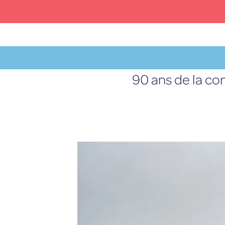
Skip
to
content
90 ans de la com
MENU