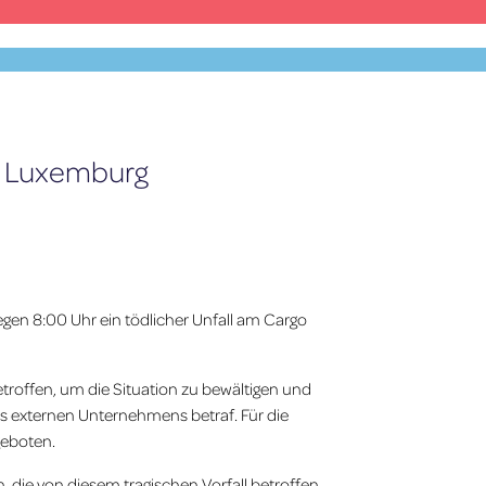
Facebook
X
YouTube
Instagram
DE
ns Luxemburg
egen 8:00 Uhr ein tödlicher Unfall am Cargo
troffen, um die Situation zu bewältigen und
es externen Unternehmens betraf. Für die
geboten.
, die von diesem tragischen Vorfall betroffen