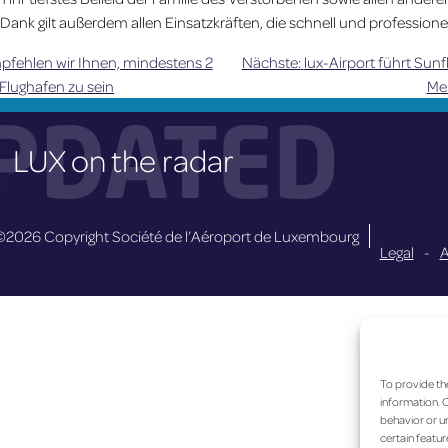
 Dank gilt außerdem allen Einsatzkräften, die schnell und professionel
pfehlen wir Ihnen, mindestens 2
Nächste:
lux-Airport führt Sun
Flughafen zu sein
Me
PDATED
LUX on the radar
©2026 Copyright Société de l’Aéroport de Luxembourg
Legal
-
A
To provide th
information. C
behavior or un
certain featur