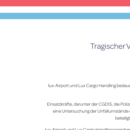
Zum
Inhalt
springen
MENU
Tragischer 
lux-Airport und Lux Cargo Handling bedauer
Einsatzkräfte, darunter der CGDIS, die Pol
eine Untersuchung der Unfallumstände ei
beteili
lux-Airport und Lux Cargo Handling sprechen 