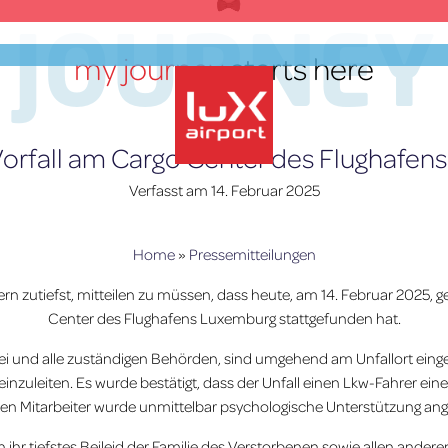
JOURNEY
my journey
starts here
Vorfall am Cargo Center des Flughafe
Verfasst am
14. Februar 2025
lux-Airport
Home
»
Pressemitteilungen
n zutiefst, mitteilen zu müssen, dass heute, am 14. Februar 2025, g
Center des Flughafens Luxemburg stattgefunden hat.
izei und alle zuständigen Behörden, sind umgehend am Unfallort einge
nzuleiten. Es wurde bestätigt, dass der Unfall einen Lkw-Fahrer ein
gten Mitarbeiter wurde unmittelbar psychologische Unterstützung an
ihr tiefstes Beileid der Familie des Verstorbenen sowie allen anderen