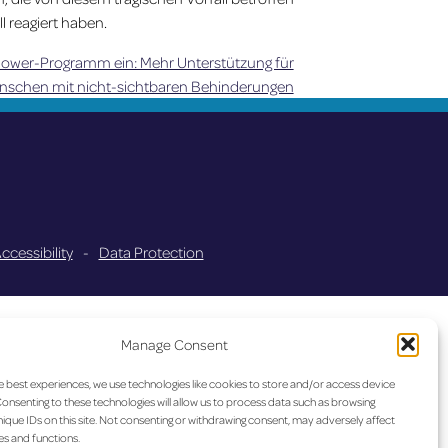
l reagiert haben.
flower-Programm ein: Mehr Unterstützung für
nschen mit nicht-sichtbaren Behinderungen
ccessibility
-
Data Protection
Manage Consent
e best experiences, we use technologies like cookies to store and/or access device
onsenting to these technologies will allow us to process data such as browsing
ique IDs on this site. Not consenting or withdrawing consent, may adversely affect
es and functions.