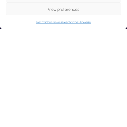
UPD
View preferences
Rechtliche Hinweise
Rechtliche Hinweise
ATE
LUX on the
radar
D