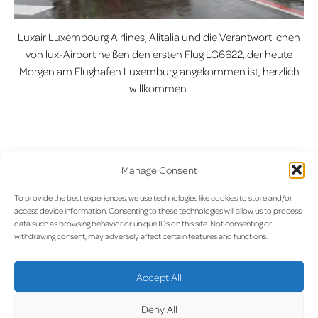
Luxair Luxembourg Airlines, Alitalia und die Verantwortlichen
von lux-Airport heißen den ersten Flug LG6622, der heute
Morgen am Flughafen Luxemburg angekommen ist, herzlich
willkommen.
Manage Consent
Vorherige:
Im Herzen Mailands
Nächste:
Frohes Fest!
Beitragsnavigation
landen – Luxair erweitert sein
To provide the best experiences, we use technologies like cookies to store and/or
access device information. Consenting to these technologies will allow us to process
Streckennetz um Linate
data such as browsing behavior or unique IDs on this site. Not consenting or
withdrawing consent, may adversely affect certain features and functions.
Accept All
Deny All