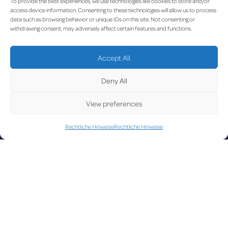
To provide the best experiences, we use technologies like cookies to store and/or
access device information. Consenting to these technologies will allow us to process
UPD
data such as browsing behavior or unique IDs on this site. Not consenting or
withdrawing consent, may adversely affect certain features and functions.
Accept All
Deny All
View preferences
ATE
Rechtliche Hinweise
Rechtliche Hinweise
LUX on the radar