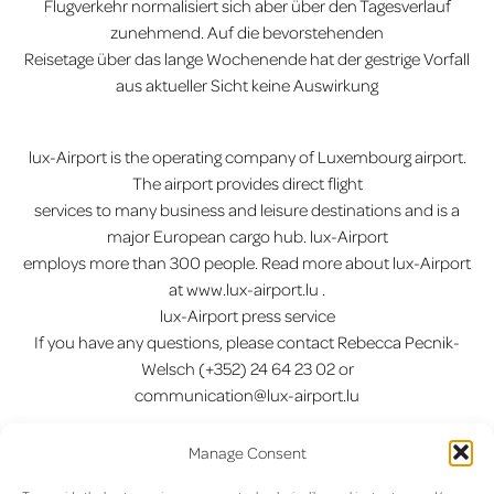
Flugverkehr normalisiert sich aber über den Tagesverlauf
zunehmend. Auf die bevorstehenden
Reisetage über das lange Wochenende hat der gestrige Vorfall
aus aktueller Sicht keine Auswirkung
lux-Airport is the operating company of Luxembourg airport.
The airport provides direct flight
services to many business and leisure destinations and is a
major European cargo hub. lux-Airport
employs more than 300 people. Read more about lux-Airport
at www.lux-airport.lu .
lux-Airport press service
If you have any questions, please contact Rebecca Pecnik-
Welsch (+352) 24 64 23 02 or
communication@lux-airport.lu
Vorherige:
Start- und
Nächste:
Wizz Air arrives in
Beitragsnavigation
Manage Consent
Landebahn wieder geöffnet
Luxembourg: a new airline with
three exciting routes