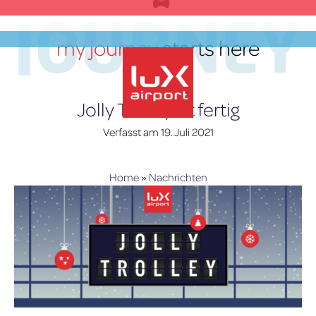
Zum
JOURNEY
Inhalt
my journey
starts here
springen
DE
Jolly Trolley ist fertig
Verfasst am
19. Juli 2021
lux-Airport
Home
»
Nachrichten