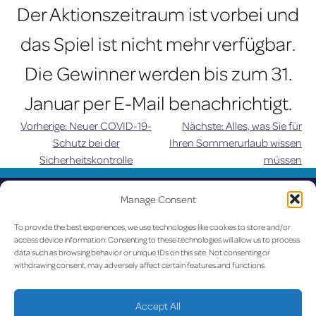
Der Aktionszeitraum ist vorbei und
das Spiel ist nicht mehr verfügbar.
Die Gewinner werden bis zum 31.
Januar per E-Mail benachrichtigt.
Vorherige:
Neuer COVID-19-
Nächste:
Alles, was Sie für
Beitragsnavigation
Schutz bei der
Ihren Sommerurlaub wissen
Sicherheitskontrolle
müssen
UPDATED
Manage Consent
LUX on the radar
To provide the best experiences, we use technologies like cookies to store and/or
access device information. Consenting to these technologies will allow us to process
data such as browsing behavior or unique IDs on this site. Not consenting or
Facebook
X
YouTube
Instagram
withdrawing consent, may adversely affect certain features and functions.
Go to Corporate Website
Accept All