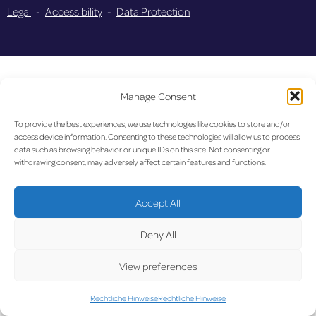
Legal
-
Accessibility
-
Data Protection
Manage Consent
To provide the best experiences, we use technologies like cookies to store and/or
access device information. Consenting to these technologies will allow us to process
data such as browsing behavior or unique IDs on this site. Not consenting or
withdrawing consent, may adversely affect certain features and functions.
Accept All
Deny All
View preferences
Rechtliche Hinweise
Rechtliche Hinweise