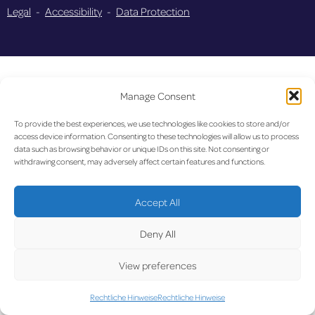
Legal
-
Accessibility
-
Data Protection
Manage Consent
To provide the best experiences, we use technologies like cookies to store and/or
access device information. Consenting to these technologies will allow us to process
data such as browsing behavior or unique IDs on this site. Not consenting or
withdrawing consent, may adversely affect certain features and functions.
Accept All
Deny All
View preferences
Rechtliche Hinweise
Rechtliche Hinweise