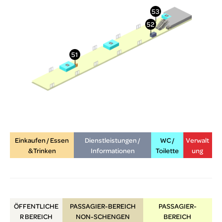
Einkaufen / Essen
Dienstleistungen /
WC /
Verwalt
& Trinken
Informationen
Toilette
ung
ÖFFENTLICHE
PASSAGIER-BEREICH
PASSAGIER-
R
BEREICH
NON-SCHENGEN
BEREICH