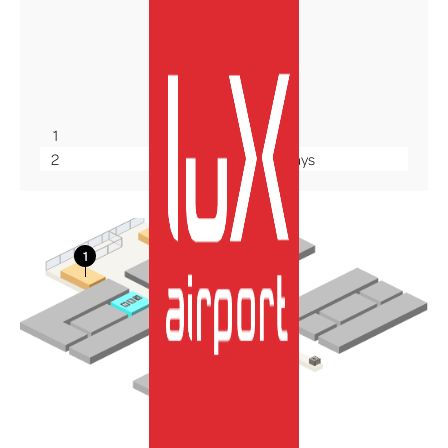
Terminal A
Ebene +1
1
Café By Oberweis
2
Comptoir du Bon Pays
More Info
DE