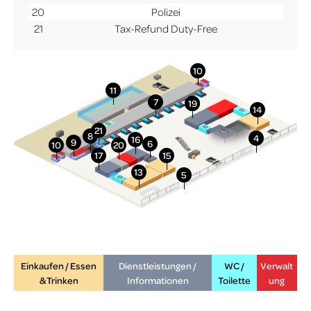
20
Polizei
21
Tax-Refund Duty-Free
More Info
Einkaufen / Essen
Dienstleistungen /
WC /
Verwalt
& Trinken
Informationen
Toilette
ung