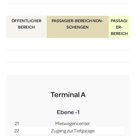
ÖFFENTLICHER
PASSAGIER-BEREICH NON-
PASSAGI
BEREICH
SCHENGEN
ER-
BEREICH
Terminal A
Ebene -1
21
Mietwagencenter
22
Zugang zur Tiefgarage