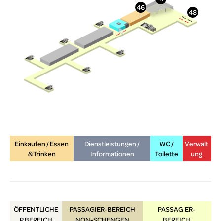
Einkaufen / Essen
Dienstleistungen /
WC /
Verwalt
& Trinken
Informationen
Toilette
ung
ÖFFENTLICHE
PASSAGIER-BEREICH
PASSAGIER-
R
BEREICH
NON-SCHENGEN
BEREICH