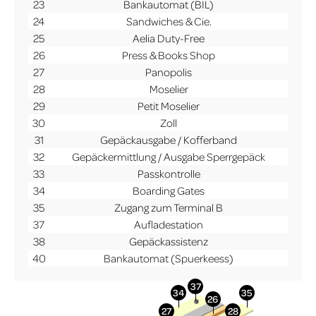
23
Bankautomat (BIL)
24
Sandwiches & Cie.
25
Aelia Duty-Free
26
Press & Books Shop
27
Panopolis
28
Moselier
29
Petit Moselier
30
Zoll
31
Gepäckausgabe / Kofferband
32
Gepäckermittlung / Ausgabe Sperrgepäck
33
Passkontrolle
34
Boarding Gates
35
Zugang zum Terminal B
37
Aufladestation
38
Gepäckassistenz
40
Bankautomat (Spuerkeess)
More Info