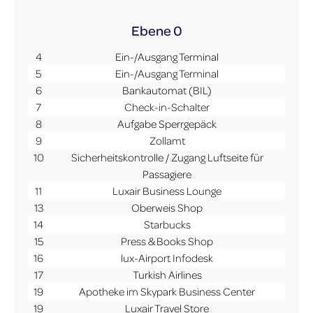
Ebene 0
4
Ein-/Ausgang Terminal
5
Ein-/Ausgang Terminal
6
Bankautomat (BIL)
7
Check-in-Schalter
8
Aufgabe Sperrgepäck
9
Zollamt
10
Sicherheitskontrolle / Zugang Luftseite für
Passagiere
11
Luxair Business Lounge
13
Oberweis Shop
14
Starbucks
15
Press & Books Shop
16
lux-Airport Infodesk
17
Turkish Airlines
19
Apotheke im Skypark Business Center
19
Luxair Travel Store