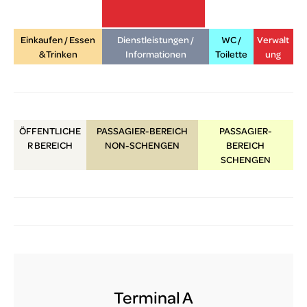
Einkaufen / Essen
Dienstleistungen /
WC /
Verwalt
lux-Airport
& Trinken
Informationen
Toilette
ung
ÖFFENTLICHE
PASSAGIER-BEREICH
PASSAGIER-
R
BEREICH
NON-SCHENGEN
BEREICH
SCHENGEN
Terminal A