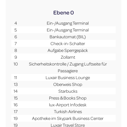
Ebene 0
4
Ein-/Ausgang Terminal
5
Ein-/Ausgang Terminal
6
Bankautomat (BIL)
7
Check-in-Schalter
8
Aufgabe Sperrgepäck
9
Zollamt
10
Sicherheitskontrolle / Zugang Luftseite für
Passagiere
11
Luxair Business Lounge
13
Oberweis Shop
14
Starbucks
15
Press & Books Shop
16
lux-Airport Infodesk
17
Turkish Airlines
19
Apotheke im Skypark Business Center
19
Luxair Travel Store