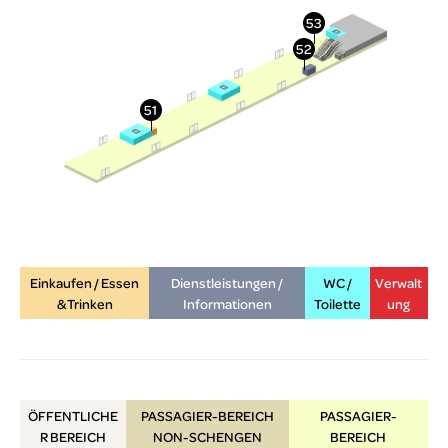
Einkaufen / Essen
Dienstleistungen /
WC /
Verwalt
& Trinken
Informationen
Toilette
ung
ÖFFENTLICHE
PASSAGIER-BEREICH
PASSAGIER-
R
BEREICH
NON-SCHENGEN
BEREICH