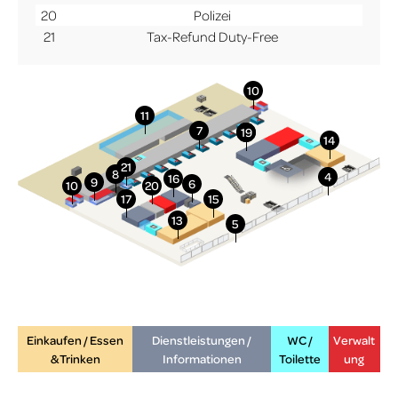
20
Polizei
21
Tax-Refund Duty-Free
More Info
Einkaufen / Essen
Dienstleistungen /
WC /
Verwalt
& Trinken
Informationen
Toilette
ung