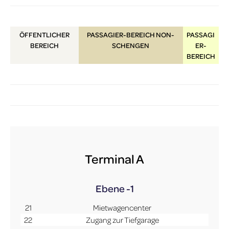
ÖFFENTLICHER
PASSAGIER-BEREICH NON-
PASSAGI
BEREICH
SCHENGEN
ER-
BEREICH
Terminal A
Ebene -1
21
Mietwagencenter
22
Zugang zur Tiefgarage