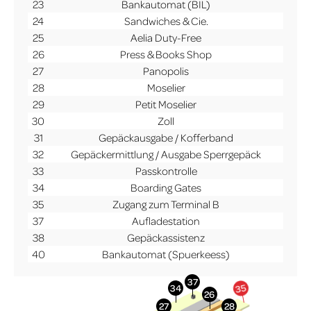
23
Bankautomat (BIL)
24
Sandwiches & Cie.
25
Aelia Duty-Free
26
Press & Books Shop
27
Panopolis
28
Moselier
29
Petit Moselier
30
Zoll
31
Gepäckausgabe / Kofferband
32
Gepäckermittlung / Ausgabe Sperrgepäck
33
Passkontrolle
34
Boarding Gates
35
Zugang zum Terminal B
37
Aufladestation
38
Gepäckassistenz
40
Bankautomat (Spuerkeess)
More Info