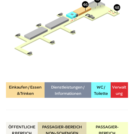
Einkaufen / Essen
Dienstleistungen /
WC /
Verwalt
& Trinken
Informationen
Toilette
ung
ÖFFENTLICHE
PASSAGIER-BEREICH
PASSAGIER-
R
BEREICH
NON-SCHENGEN
BEREICH