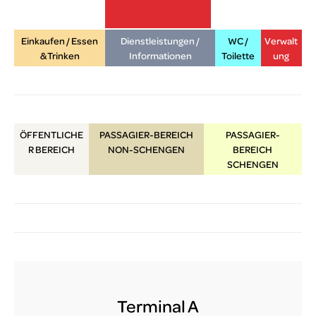
Einkaufen / Essen
Dienstleistungen /
WC /
Verwalt
lux-Airport
& Trinken
Informationen
Toilette
ung
ÖFFENTLICHE
PASSAGIER-BEREICH
PASSAGIER-
R
BEREICH
NON-SCHENGEN
BEREICH
SCHENGEN
Terminal A