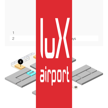
Terminal A
Ebene +1
1
Café By Oberweis
2
Comptoir du Bon Pays
More Info
DE