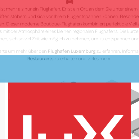
t mehr als nur ein Flughafen. Er ist ein Ort, an dem Sie unter eine
äften stöbern und sich vor Ihrem Flug entspannen können. Besonder
en. Dieser moderne Boutique-Flughafen kombiniert perfekt die Vielfa
s mit der Atmosphäre eines kleinen regionalen Flughafens. Die kurz
nen, sich so viel Zeit wie möglich zu nehmen, um zu entspannen und 
 Karte um mehr über den
Flughafen Luxemburg
zu erfahren, Inform
Restaurants
zu erhalten und vieles mehr.