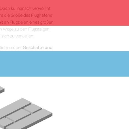
m Dach kulinarisch verwöhnt
s die Größe des Flughafens
lt an Flugzielen eines großen
en Wege zu den Flugsteigen
sich zu verweilen.
ationen über
Geschäfte und
More Info