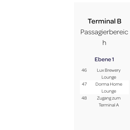
Terminal B
Passagierbereic
h
Ebene 1
46
Lux Brewery
Lounge
47
Dorma Home
Lounge
48
Zugang zum
Terminal A