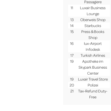
Passagiere
11
Luxair Business
Lounge
13
Oberweis Shop
14
Starbucks
15
Press & Books
Shop
16
lux-Airport
Infodesk
17
Turkish Airlines
19
Apotheke im
Skypark Business
Center
19
Luxair Travel Store
20
Polizei
21
Tax-Refund Duty-
Free