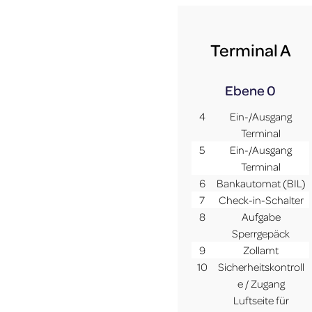
Terminal A
Ebene 0
4
Ein-/Ausgang
Terminal
5
Ein-/Ausgang
Terminal
6
Bankautomat (BIL)
7
Check-in-Schalter
8
Aufgabe
Sperrgepäck
9
Zollamt
10
Sicherheitskontroll
e / Zugang
Luftseite für