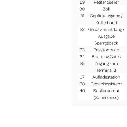
29
Petit Moselier
30
Zoll
31
Gepäckausgabe /
Kofferband
32
Gepäckermittlung /
Ausgabe
Sperrgepäck
33
Passkontrolle
34
Boarding Gates
35
Zugang zum
Terminal B
37
Aufladestation
38
Gepäckassistenz
40
Bankautomat
(Spuerkeess)