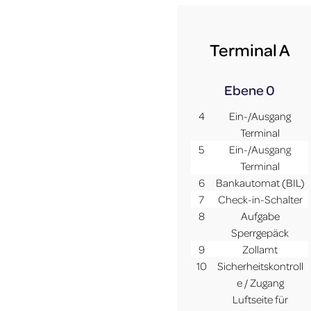
Terminal A
Ebene 0
4
Ein-/Ausgang
Terminal
5
Ein-/Ausgang
Terminal
6
Bankautomat (BIL)
7
Check-in-Schalter
8
Aufgabe
Sperrgepäck
9
Zollamt
10
Sicherheitskontroll
e / Zugang
Luftseite für