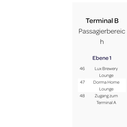
Terminal B
Passagierbereic
h
Ebene 1
46
Lux Brewery
Lounge
47
Dorma Home
Lounge
48
Zugang zum
Terminal A