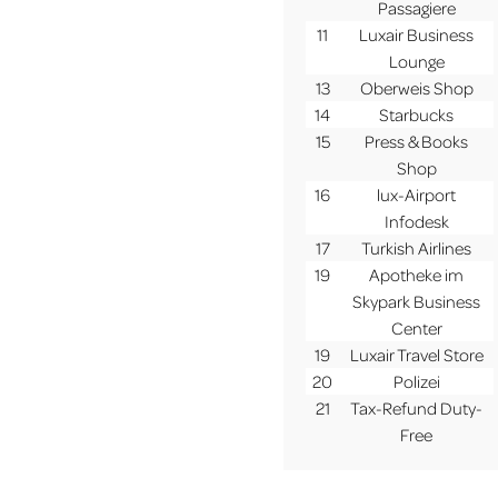
Passagiere
11
Luxair Business
Lounge
13
Oberweis Shop
14
Starbucks
15
Press & Books
Shop
16
lux-Airport
Infodesk
17
Turkish Airlines
19
Apotheke im
Skypark Business
Center
19
Luxair Travel Store
20
Polizei
21
Tax-Refund Duty-
Free