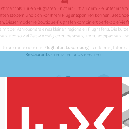
t mehr als nur ein Flughafen. Er ist ein Ort, an dem Sie unter eine
äften stöbern und sich vor Ihrem Flug entspannen können. Besonder
en. Dieser moderne Boutique-Flughafen kombiniert perfekt die Vielfa
s mit der Atmosphäre eines kleinen regionalen Flughafens. Die kurz
nen, sich so viel Zeit wie möglich zu nehmen, um zu entspannen und 
 Karte um mehr über den
Flughafen Luxemburg
zu erfahren, Inform
Restaurants
zu erhalten und vieles mehr.