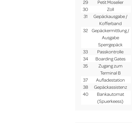
29
Petit Moselier
30
Zoll
31
Gepäckausgabe /
Kofferband
32
Gepäckermittlung /
Ausgabe
Sperrgepäck
33
Passkontrolle
34
Boarding Gates
35
Zugang zum
Terminal B
37
Aufladestation
38
Gepäckassistenz
40
Bankautomat
(Spuerkeess)