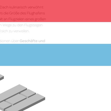
m Dach kulinarisch verwöhnt
s die Größe des Flughafens
lt an Flugzielen eines großen
en Wege zu den Flugsteigen
sich zu verweilen.
ationen über
Geschäfte und
More Info