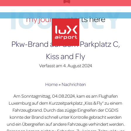
Zum
JOURNEY
Inhalt
my journey
starts here
springen
DE
Pkw-Brand auf dem Parkplatz C,
Kiss and Fly
lux-Airport
Verfasst am
4. August 2024
Home
»
Nachrichten
Am Sonntagmittag, 04.08.2024, kam es am Flughafen
Luxemburg auf dem Kurzzeitparkplatz „Kiss & Fly“ zu einem
Fahrzeugbrand. Durch das zügige Eingreifen der CGDIS
konnte der Brand schnell unter Kontrolle gebracht werden
und ein Übergreifen auf andere Fahrzeuge verhindert werden.