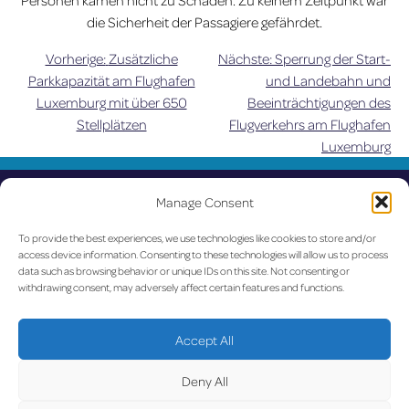
Personen kamen nicht zu Schaden. Zu keinem Zeitpunkt war
die Sicherheit der Passagiere gefährdet.
Vorherige:
Zusätzliche
Nächste:
Sperrung der Start-
Beitragsnavigation
Parkkapazität am Flughafen
und Landebahn und
Luxemburg mit über 650
Beeinträchtigungen des
Stellplätzen
Flugverkehrs am Flughafen
Luxemburg
UPDATED
Manage Consent
LUX on the radar
To provide the best experiences, we use technologies like cookies to store and/or
access device information. Consenting to these technologies will allow us to process
data such as browsing behavior or unique IDs on this site. Not consenting or
Facebook
X
YouTube
Instagram
withdrawing consent, may adversely affect certain features and functions.
Go to Corporate Website
Accept All
©2026 Copyright Société de l’Aéroport de Luxembourg
Deny All