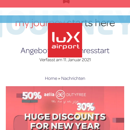
Zum
JOURNE
Inhalt
springen
my journey
starts here
DE
Angebote zum Jahresstart
Verfasst am
11. Januar 2021
lux-Airport
Home
»
Nachrichten