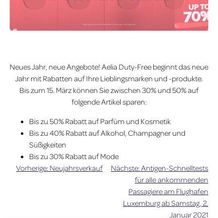
Neues Jahr, neue Angebote! Aelia Duty-Free beginnt das neue
Jahr mit Rabatten auf Ihre Lieblingsmarken und -produkte.
Bis zum 15. März können Sie zwischen 30% und 50% auf
folgende Artikel sparen:
Bis zu 50% Rabatt auf Parfüm und Kosmetik
Bis zu 40% Rabatt auf Alkohol, Champagner und
Süßigkeiten
Bis zu 30% Rabatt auf Mode
Vorherige:
Neujahrsverkauf
Nächste:
Antigen-Schnelltests
Beitragsnavigation
für alle ankommenden
Passagiere am Flughafen
Luxemburg ab Samstag, 2.
Januar 2021